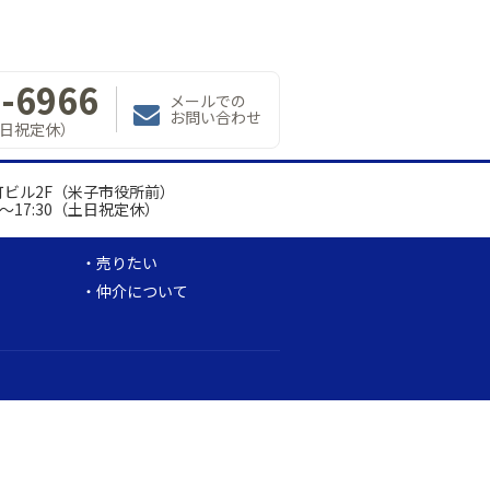
-6966
メールでの
お問い合わせ
（土日祝定休）
茂町ビル2F（米子市役所前）
 8:30～17:30（土日祝定休）
売りたい
仲介について