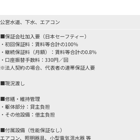
公営水道、下水、エアコン
■保証会社加入要（日本セーフティー）
・初回保証料：賃料等合計の100％
・継続保証料（月額）：賃料等合計の0.8％
・口座振替手数料：330円／回
※法人契約の場合、代表者の連帯保証人要
■現況渡し
■修繕・維持管理
・躯体部分：貸主負担
・その他設備：借主負担
■付属設備（性能保証なし）
エアコン、照明器具、小型電気温水器 等