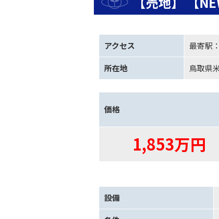
売地
【N
アクセス
最寄駅：J
所在地
鳥取県
価格
1,853万円
設備