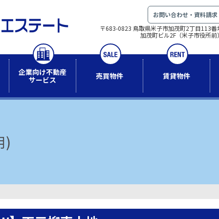
お問い合わせ・資料請求
〒683-0823 鳥取県米子市加茂町2丁目113番
加茂町ビル2F（米子市役所前
企業向け不動産
売買物件
賃貸物件
サービス
)