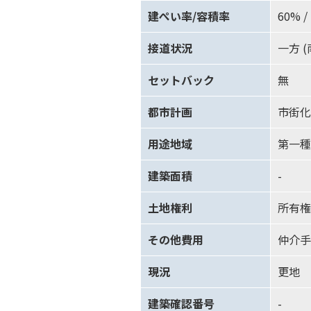
建ぺい率/容積率
60% /
接道状況
一方 (
セットバック
無
都市計画
市街化
用途地域
第一種
建築面積
-
土地権利
所有権
その他費用
仲介手数
現況
更地
建築確認番号
-