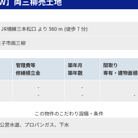
EW】両三柳売土地
R境線三本松口 より 560 m (徒歩 7 分)
米子市両三柳
管理費等
築年月
間取り
修繕積立金
築年数
専有・建物面積
-
-
-
-
-
この物件のこだわり設備・条件
公営水道、プロパンガス、下水