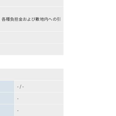
、各種負担金および敷地内への引
- / -
-
-