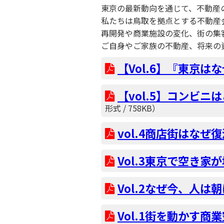
東京の最新動向を通じて、不動産
私たちは鳥取を拠点とする不動産
再開発や商業施設の変化、街の集
ご自身やご家族の不動産、将来の
【Vol.6】『東京
【vol.5】コンビ
形式 / 758KB）
vol.4商店街はなぜ
Vol.3東京で空き家
Vol.2なぜ今、人
Vol.1街を動かす商