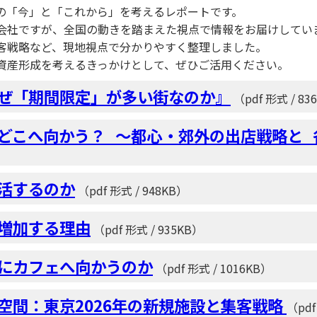
の「今」と「これから」を考えるレポートです。
会社ですが、全国の動きを踏まえた視点で情報をお届けしてい
客戦略など、現地視点で分かりやすく整理しました。
資産形成を考えるきっかけとして、ぜひご活用ください。
はなぜ「期間限定」が多い街なのか』
（pdf 形式 / 83
ニはどこへ向かう？_～都心・郊外の出店戦略と_各
復活するのか
（pdf 形式 / 948KB）
が増加する理由
（pdf 形式 / 935KB）
は朝にカフェへ向かうのか
（pdf 形式 / 1016KB）
業空間：東京2026年の新規施設と集客戦略
（pdf